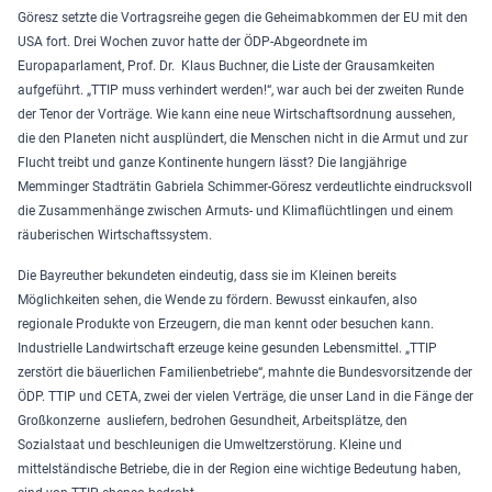
Göresz setzte die Vortragsreihe gegen die Geheimabkommen der EU mit den
USA fort. Drei Wochen zuvor hatte der ÖDP-Abgeordnete im
Europaparlament, Prof. Dr. Klaus Buchner, die Liste der Grausamkeiten
aufgeführt. „TTIP muss verhindert werden!“, war auch bei der zweiten Runde
der Tenor der Vorträge. Wie kann eine neue Wirtschaftsordnung aussehen,
die den Planeten nicht ausplündert, die Menschen nicht in die Armut und zur
Flucht treibt und ganze Kontinente hungern lässt? Die langjährige
Memminger Stadträtin Gabriela Schimmer-Göresz verdeutlichte eindrucksvoll
die Zusammenhänge zwischen Armuts- und Klimaflüchtlingen und einem
räuberischen Wirtschaftssystem.
Die Bayreuther bekundeten eindeutig, dass sie im Kleinen bereits
Möglichkeiten sehen, die Wende zu fördern. Bewusst einkaufen, also
regionale Produkte von Erzeugern, die man kennt oder besuchen kann.
Industrielle Landwirtschaft erzeuge keine gesunden Lebensmittel. „TTIP
zerstört die bäuerlichen Familienbetriebe“, mahnte die Bundesvorsitzende der
ÖDP. TTIP und CETA, zwei der vielen Verträge, die unser Land in die Fänge der
Großkonzerne ausliefern, bedrohen Gesundheit, Arbeitsplätze, den
Sozialstaat und beschleunigen die Umweltzerstörung. Kleine und
mittelständische Betriebe, die in der Region eine wichtige Bedeutung haben,