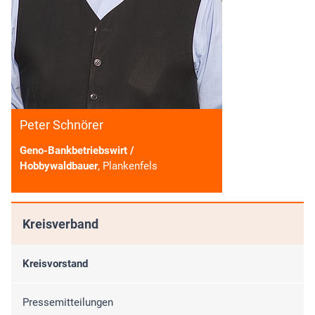
Peter Schnörer
Geno-Bankbetriebswirt /
Hobbywaldbauer
, Plankenfels
Kreisverband
Kreisvorstand
Pressemitteilungen