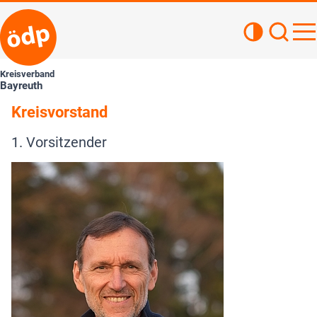
Kontrastan
Such
Haupt
Kreisverband
Bayreuth
Kreisvorstand
1. Vorsitzender