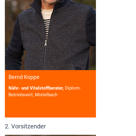
Bernd Koppe
Nähr- und Vitalstoffberater,
Diplom-
Betriebswirt, Mistelbach
2. Vorsitzender