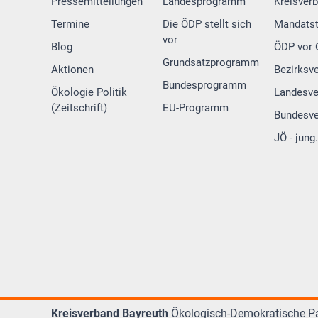
Pressemitteilungen
Landesprogramm
Kreisver
Termine
Die ÖDP stellt sich
Mandatst
vor
Blog
ÖDP vor 
Grundsatzprogramm
Aktionen
Bezirksv
Bundesprogramm
Ökologie Politik
Landesve
(Zeitschrift)
EU-Programm
Bundesv
JÖ - jun
Kreisverband Bayreuth
Ökologisch-Demokratische Pa