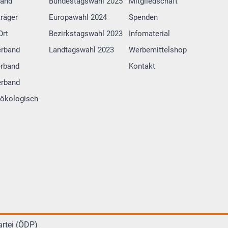
band
Bundestagswahl 2025
Mitgliedschaft
räger
Europawahl 2024
Spenden
Ort
Bezirkstagswahl 2023
Infomaterial
erband
Landtagswahl 2023
Werbemittelshop
rband
Kontakt
erband
g.ökologisch
rtei (ÖDP)